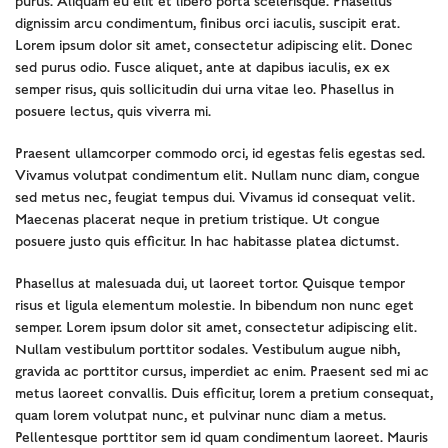
purus. Aliquam eu elit et libero porta scelerisque. Phasellus
dignissim arcu condimentum, finibus orci iaculis, suscipit erat.
Lorem ipsum dolor sit amet, consectetur adipiscing elit. Donec
sed purus odio. Fusce aliquet, ante at dapibus iaculis, ex ex
semper risus, quis sollicitudin dui urna vitae leo. Phasellus in
posuere lectus, quis viverra mi.
Praesent ullamcorper commodo orci, id egestas felis egestas sed.
Vivamus volutpat condimentum elit. Nullam nunc diam, congue
sed metus nec, feugiat tempus dui. Vivamus id consequat velit.
Maecenas placerat neque in pretium tristique. Ut congue
posuere justo quis efficitur. In hac habitasse platea dictumst.
Phasellus at malesuada dui, ut laoreet tortor. Quisque tempor
risus et ligula elementum molestie. In bibendum non nunc eget
semper. Lorem ipsum dolor sit amet, consectetur adipiscing elit.
Nullam vestibulum porttitor sodales. Vestibulum augue nibh,
gravida ac porttitor cursus, imperdiet ac enim. Praesent sed mi ac
metus laoreet convallis. Duis efficitur, lorem a pretium consequat,
quam lorem volutpat nunc, et pulvinar nunc diam a metus.
Pellentesque porttitor sem id quam condimentum laoreet. Mauris