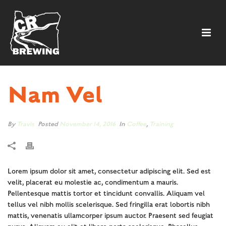
Nam Vel
By
Travis
Posted
November 14, 2016
In
Coffee
,
Training
Lorem ipsum dolor sit amet, consectetur adipiscing elit. Sed est
velit, placerat eu molestie ac, condimentum a mauris.
Pellentesque mattis tortor et tincidunt convallis. Aliquam vel
tellus vel nibh mollis scelerisque. Sed fringilla erat lobortis nibh
mattis, venenatis ullamcorper ipsum auctor. Praesent sed feugiat