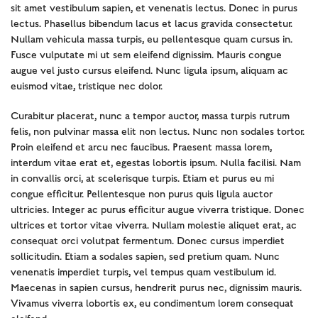
sit amet vestibulum sapien, et venenatis lectus. Donec in purus
lectus. Phasellus bibendum lacus et lacus gravida consectetur.
Nullam vehicula massa turpis, eu pellentesque quam cursus in.
Fusce vulputate mi ut sem eleifend dignissim. Mauris congue
augue vel justo cursus eleifend. Nunc ligula ipsum, aliquam ac
euismod vitae, tristique nec dolor.
Curabitur placerat, nunc a tempor auctor, massa turpis rutrum
felis, non pulvinar massa elit non lectus. Nunc non sodales tortor.
Proin eleifend et arcu nec faucibus. Praesent massa lorem,
interdum vitae erat et, egestas lobortis ipsum. Nulla facilisi. Nam
in convallis orci, at scelerisque turpis. Etiam et purus eu mi
congue efficitur. Pellentesque non purus quis ligula auctor
ultricies. Integer ac purus efficitur augue viverra tristique. Donec
ultrices et tortor vitae viverra. Nullam molestie aliquet erat, ac
consequat orci volutpat fermentum. Donec cursus imperdiet
sollicitudin. Etiam a sodales sapien, sed pretium quam. Nunc
venenatis imperdiet turpis, vel tempus quam vestibulum id.
Maecenas in sapien cursus, hendrerit purus nec, dignissim mauris.
Vivamus viverra lobortis ex, eu condimentum lorem consequat